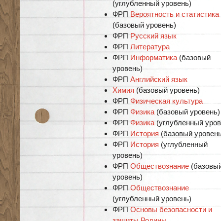
(углубленный уровень)
ФРП
Вероятность и статистика
(базовый уровень)
ФРП
Русский язык
ФРП
Литература
ФРП
Информатика
(базовый
уровень)
ФРП
Английский язык
Химия
(базовый уровень)
ФРП
Физическая культура
ФРП
Физика
(базовый уровень)
ФРП
Физика
(углубленный уров
ФРП
История
(базовый уровень
ФРП
История
(углубленный
уровень)
ФРП
Обществознание
(базовы
уровень)
ФРП
Обществознание
(углубленный уровень)
ФРП
Основы безопасности и
защиты Родины