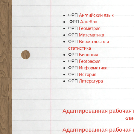
ФРП
Английский язык
ФРП
Алгебра
ФРП
Геометрия
ФРП
Математика
ФРП
Вероятность и
статистика
ФРП
Биология
ФРП
География
ФРП
Информатика
ФРП
История
ФРП
Литература
Адаптированная рабочая 
кла
Адаптированная рабочая 