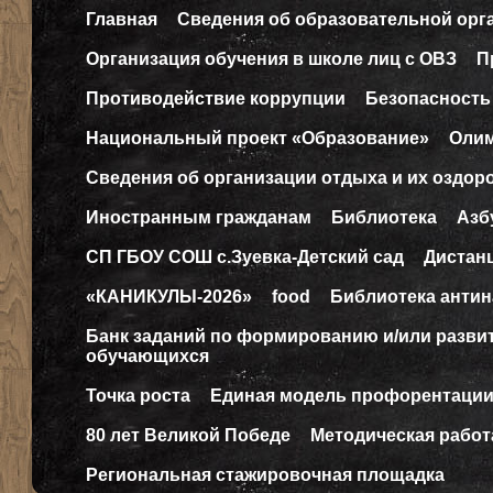
Главная
Сведения об образовательной орг
Организация обучения в школе лиц с ОВЗ
П
Противодействие коррупции
Безопасность
Национальный проект «Образование»
Оли
Сведения об организации отдыха и их оздор
Иностранным гражданам
Библиотека
Азб
СП ГБОУ СОШ с.Зуевка-Детский сад
Дистан
«КАНИКУЛЫ-2026»
food
Библиотека антин
Банк заданий по формированию и/или разв
обучающихся
Точка роста
Единая модель профорентаци
80 лет Великой Победе
Методическая работ
Региональная стажировочная площадка