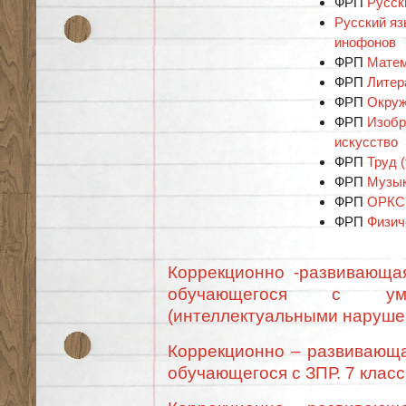
ФРП
Русск
Русский яз
инофонов
ФРП
Матем
ФРП
Литер
ФРП
Окру
ФРП
Изобр
искусство
ФРП
Труд (
ФРП
Музы
ФРП
ОРКС
ФРП
Физич
Коррекционно -развивающа
обучающегося с умст
(интеллектуальными нарушен
Коррекционно – развивающа
обучающегося с ЗПР. 7 класс