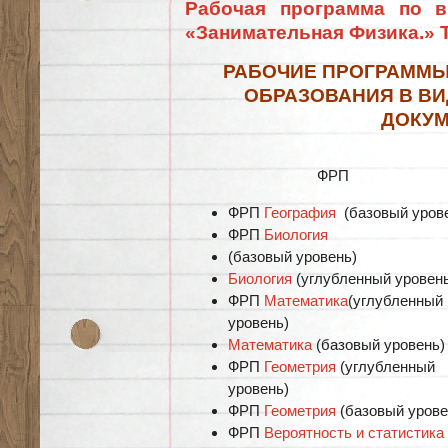
Рабочая программа по в
«Занимательная Физика.» 
РАБОЧИЕ ПРОГРАММЫ
ОБРАЗОВАНИЯ В ВИ
ДОКУМ
ФРП
ФРП
География
(базовый уров
ФРП
Биология
(базовый уровень)
Биология
(углубленный уровен
ФРП
Математика
(углубленный
уровень)
Математика
(базовый уровень)
ФРП
Геометрия
(углубленный
уровень)
ФРП
Геометрия
(базовый урове
ФРП
Вероятность и статистика