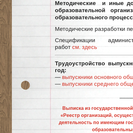
Методические и иные до
образовательной органи
образовательного процес
Методические разработки п
Спецификации админист
работ
см. здесь
Трудоустройство выпуск
год:
—
выпускники основного об
—
выпускники среднего общ
____
Выписка из государственно
«Реестр организаций, осуще
деятельность по имеющим го
образовательны