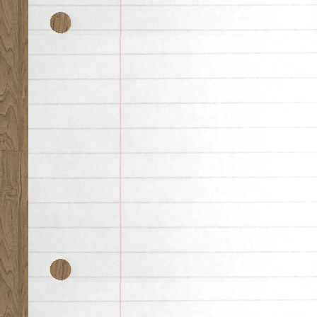
Desk theme by
Nearfr