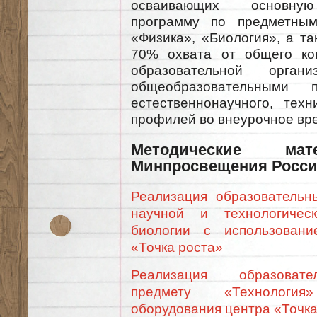
осваивающих основную
программу по предметным
«Физика», «Биология», а т
70% охвата от общего ко
образовательной органи
общеобразовательными п
естественнонаучного, техн
профилей во внеурочное вр
Методические ма
Минпросвещения Росси
Реализация образовательн
научной и технологичес
биологии с использовани
«Точка роста»
Реализация образова
предмету «Т‎ехнологи
оборудования центра «Точка