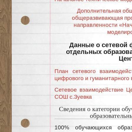
Дополнительная об
общеразвивающая про
направленности «Нач
моделир
Данные о сетевой 
отдельных образов
Цен
План сетевого взаимодейс
цифрового и гуманитарного
Сетевое взаимодействие Ц
СОШ с.Зуевка
Сведения о категории об
образовательн
100% обучающихся образо