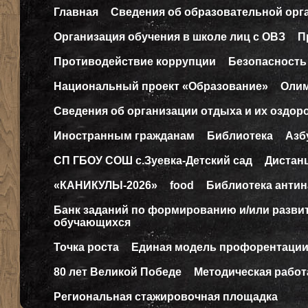
Главная
Сведения об образовательной орг
Организация обучения в школе лиц с ОВЗ
П
Противодействие коррупции
Безопасность
Национальный проект «Образование»
Оли
Сведения об организации отдыха и их оздор
Иностранным гражданам
Библиотека
Азб
СП ГБОУ СОШ с.Зуевка-Детский сад
Дистан
«КАНИКУЛЫ-2026»
food
Библиотека антин
Банк заданий по формированию и/или разв
обучающихся
Точка роста
Единая модель профорентаци
80 лет Великой Победе
Методическая работ
Региональная стажировочная площадка