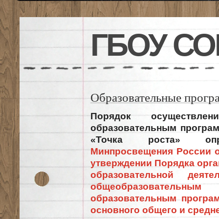
ГБОУ СО
Образовательные прог
Порядок осуществлен
образовательным програм
«Точка роста» опр
Минпросвещения России от
утверждении Порядка орга
образовательной деят
общеобразователь
образовательным програм
основного общего и средн