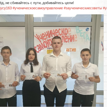
д, не сбивайтесь с пути, добивайтесь цели!
#усу163
#ученическоесамоуправление
#заученическиесоветы
#у