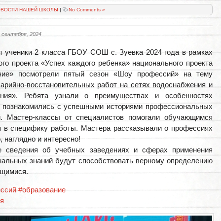
ВОСТИ НАШЕЙ ШКОЛЫ
|
No Comments »
 сентября, 2024
я ученики 2 класса ГБОУ СОШ с. Зуевка 2024 года в рамках
го проекта «Успех каждого ребенка» национального проекта
ние» посмотрели пятый сезон «Шоу профессий» на тему
арийно-восстановительных работ на сетях водоснабжения и
ения». Ребята узнали о преимуществах и особенностях
, познакомились с успешными историями профессиональных
й. Мастер-классы от специалистов помогали обучающимся
я в специфику работы. Мастера рассказывали о профессиях
, наглядно и интересно!
е сведения об учебных заведениях и сферах применения
альных знаний будут способствовать верному определению
ащимися.
ссий
#образование
я