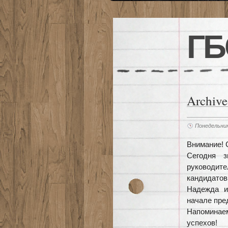
ГБ
Archive
Понедельник
Внимание! 
Сегодня 
руководит
кандидато
Надежда и
начале пре
Напоминае
успехов!