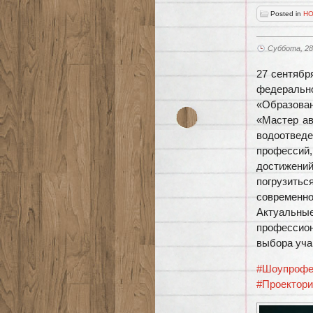
Posted in
НО
Суббота, 28
27 сентябр
федерально
«Образова
«Мастер ав
водоотвед
профессий
достижени
погрузитьс
современно
Актуальны
профессион
выбора уч
#Шоупрофе
#Проектори