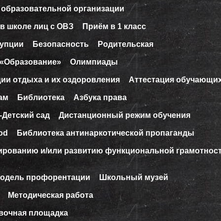
 образовательной организации
в школе лиц с ОВЗ
Приём в 1 класс
рупции
Безопасность
Родительская
 «Образование»
Олимпиады
ции отдыха и их оздоровления
Аттестация обучающи
ам
Библиотека
Азбука права
-Детский сад
Дистанционный режим обучения
od
Библиотека антинаркотической пропаганды
ированию и/или развитию функциональной грамотнос
модель профорентации
Школьный музей
Методическая работа
вочная площадка