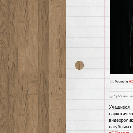
Posted in
НО
Суббота, 28
Учащиеся
наркотиче
видеороли
пагубным п