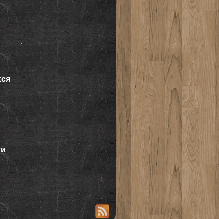
хся
ти