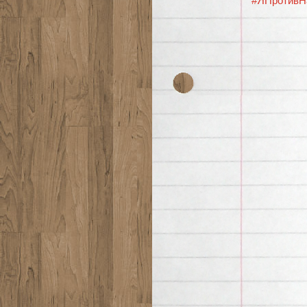
#ЯПротивН