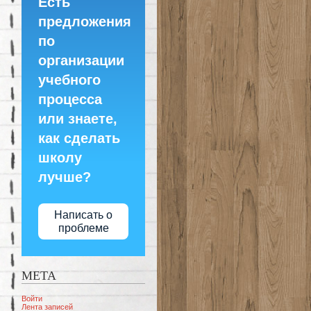
Есть
предложения
по
организации
учебного
процесса
или знаете,
как сделать
школу
лучше?
Написать о
проблеме
МЕТА
Войти
Лента записей