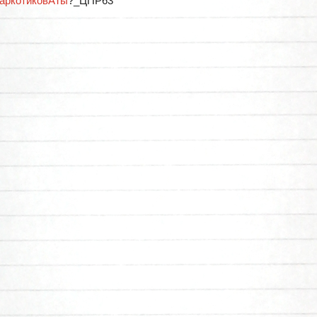
аркотиковАТы
?_ЦПР63