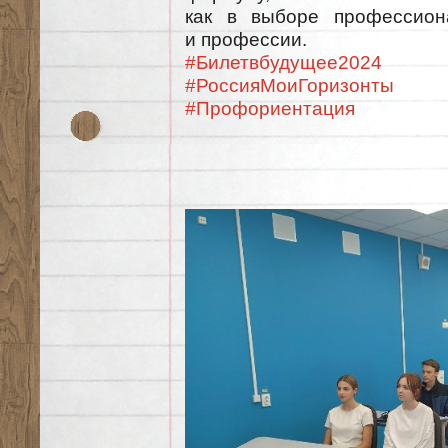
как в выборе профессиона
и профессии.
#Билетвбудущее2024
#РоссияМоиГоризонты
#Профориентация