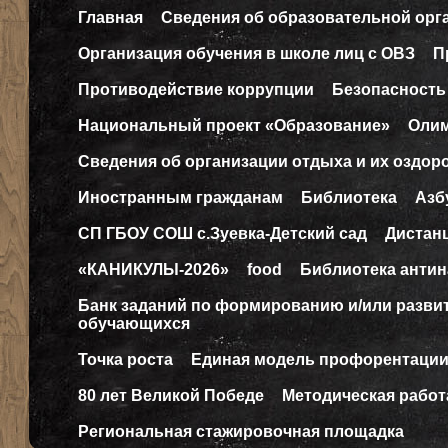
Главная
Сведения об образовательной орг
Организация обучения в школе лиц с ОВЗ
П
Противодействие коррупции
Безопасность
Национальный проект «Образование»
Оли
Сведения об организации отдыха и их оздор
Иностранным гражданам
Библиотека
Азб
СП ГБОУ СОШ с.Зуевка-Детский сад
Дистан
«КАНИКУЛЫ-2026»
food
Библиотека антин
Банк заданий по формированию и/или разв
обучающихся
Точка роста
Единая модель профорентаци
80 лет Великой Победе
Методическая работ
Региональная стажировочная площадка