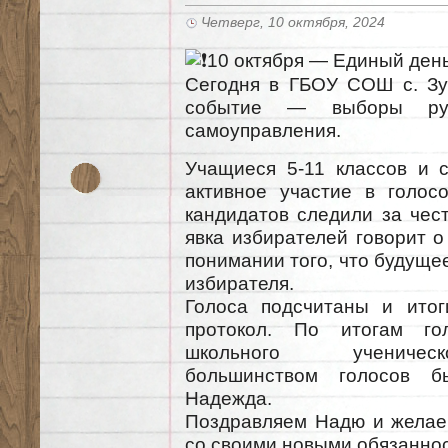
Четверг, 10 октября, 2024
10 октября — Единый ден
Сегодня в ГБОУ СОШ с. Зу
событие — выборы руко
самоуправления.
Учащиеся 5-11 классов и 
активное участие в голос
кандидатов следили за чес
явка избирателей говорит о
понимании того, что будуще
избирателя.
Голоса подсчитаны и итог
протокол. По итогам гол
школьного ученическ
большинством голосов б
Надежда.
Поздравляем Надю и желаем
со своими новыми обязаннос