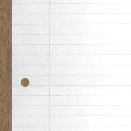
Desk theme by
Nearfr