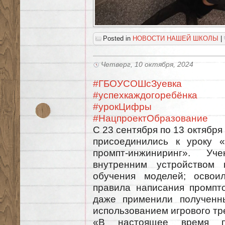
Posted in
НОВОСТИ НАШЕЙ ШКОЛЫ
|
Четверг, 10 октября, 2024
#ГБОУСОШсЗуевка
#успехкаждогоребёнка
#урокЦифры
#НацпроектОбразование
С 23 сентября по 13 октябр
присоединились к уроку «
промпт-инжиниринг». Уч
внутренним устройством 
обучения моделей; освои
правила написания промпт
даже применили полученн
использованием игрового тр
«В настоящее время по