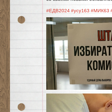
#ЕДВ2024
#усу163
#МИК63