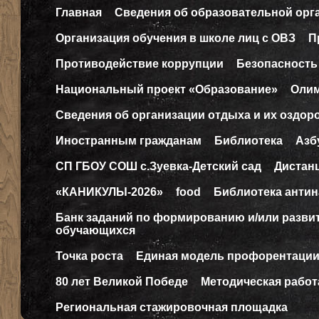
Главная
Сведения об образовательной орг
Организация обучения в школе лиц с ОВЗ
П
Противодействие коррупции
Безопасность
Национальный проект «Образование»
Оли
Сведения об организации отдыха и их оздор
Иностранным гражданам
Библиотека
Азб
СП ГБОУ СОШ с.Зуевка-Детский сад
Дистан
«КАНИКУЛЫ-2026»
food
Библиотека антин
Банк заданий по формированию и/или разв
обучающихся
Точка роста
Единая модель профорентаци
80 лет Великой Победе
Методическая работ
Региональная стажировочная площадка