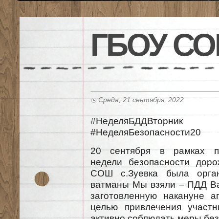
ГБОУ СО
Среда, 21 сентября, 2022
#НеделяБДДВторн
#НеделяБезопасности20
20 сентября в рамках п
недели безопасности дор
СОШ с.Зуевка была орган
ватманы Мы взяли – ПДД Ва
заготовленную накануне а
целью привлечения участн
активно соблюдать меры без