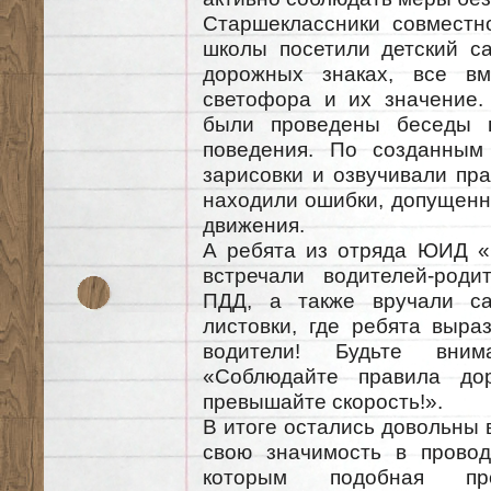
Старшеклассники совместн
школы посетили детский са
дорожных знаках, все вм
светофора и их значение.
были проведены беседы п
поведения. По созданным
зарисовки и озвучивали пр
находили ошибки, допущенн
движения.
А ребята из отряда ЮИД «
встречали водителей-род
ПДД, а также вручали са
листовки, где ребята выра
водители! Будьте вним
«Соблюдайте правила дор
превышайте скорость!».
В итоге остались довольны 
свою значимость в провод
которым подобная про