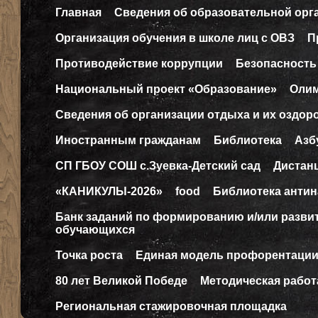
Главная
Сведения об образовательной орг
Организация обучения в школе лиц с ОВЗ
П
Противодействие коррупции
Безопасность
Национальный проект «Образование»
Оли
Сведения об организации отдыха и их оздор
Иностранным гражданам
Библиотека
Азб
СП ГБОУ СОШ с.Зуевка-Детский сад
Дистан
«КАНИКУЛЫ-2026»
food
Библиотека антин
Банк заданий по формированию и/или разв
обучающихся
Точка роста
Единая модель профорентаци
80 лет Великой Победе
Методическая работ
Региональная стажировочная площадка