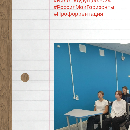
#Билетвбудущее2024
#РоссияМоиГоризонты
#Профориентация