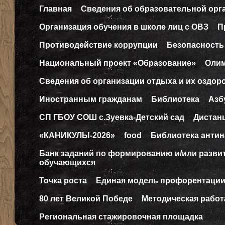
Главная
Сведения об образовательной орг
Организация обучения в школе лиц с ОВЗ
П
Противодействие коррупции
Безопасность
Национальный проект «Образование»
Оли
Сведения об организации отдыха и их оздор
Иностранным гражданам
Библиотека
Азб
СП ГБОУ СОШ с.Зуевка-Детский сад
Дистан
«КАНИКУЛЫ-2026»
food
Библиотека антин
Банк заданий по формированию и/или разв
обучающихся
Точка роста
Единая модель профорентаци
80 лет Великой Победе
Методическая работ
Региональная стажировочная площадка