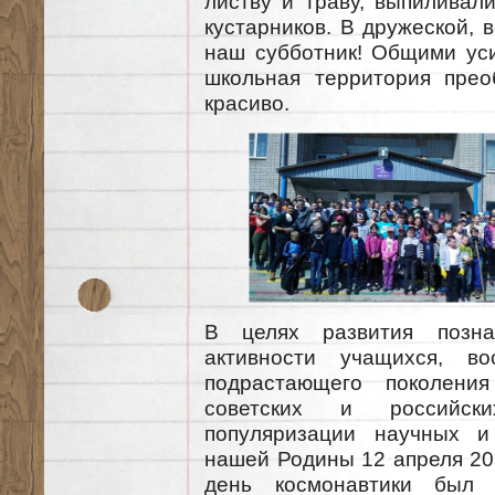
листву и траву, выпиливал
кустарников. В дружеской,
наш субботник! Общими уси
школьная территория прео
красиво.
В целях развития позна
активности учащихся, во
подрастающего поколени
советских и российских
популяризации научных и
нашей Родины 12 апреля 2
день космонавтики был 