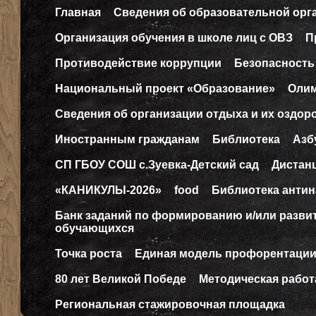
Главная
Сведения об образовательной орг
Организация обучения в школе лиц с ОВЗ
П
Противодействие коррупции
Безопасность
Национальный проект «Образование»
Оли
Сведения об организации отдыха и их оздор
Иностранным гражданам
Библиотека
Азб
СП ГБОУ СОШ с.Зуевка-Детский сад
Дистан
«КАНИКУЛЫ-2026»
food
Библиотека антин
Банк заданий по формированию и/или разв
обучающихся
Точка роста
Единая модель профорентаци
80 лет Великой Победе
Методическая работ
Региональная стажировочная площадка