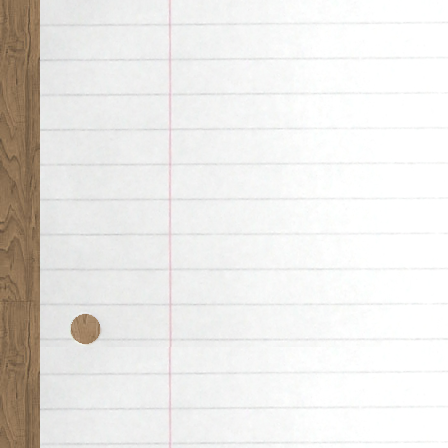
Desk theme by
Nearfr