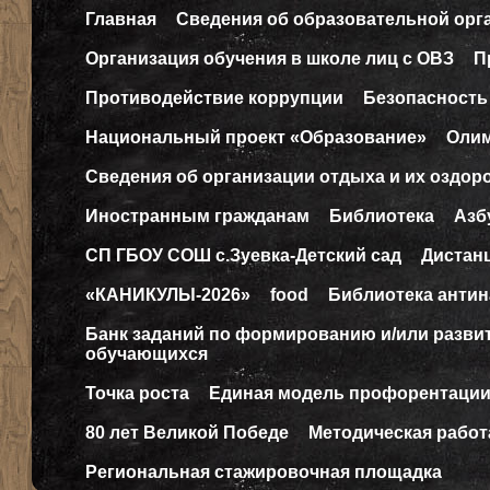
Главная
Сведения об образовательной орг
Организация обучения в школе лиц с ОВЗ
П
Противодействие коррупции
Безопасность
Национальный проект «Образование»
Оли
Сведения об организации отдыха и их оздор
Иностранным гражданам
Библиотека
Азб
СП ГБОУ СОШ с.Зуевка-Детский сад
Дистан
«КАНИКУЛЫ-2026»
food
Библиотека антин
Банк заданий по формированию и/или разв
обучающихся
Точка роста
Единая модель профорентаци
80 лет Великой Победе
Методическая работ
Региональная стажировочная площадка