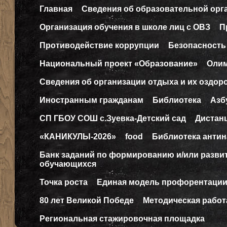
Главная
Сведения об образовательной орг
Организация обучения в школе лиц с ОВЗ
П
Противодействие коррупции
Безопасность
Национальный проект «Образование»
Оли
Сведения об организации отдыха и их оздор
Иностранным гражданам
Библиотека
Азб
СП ГБОУ СОШ с.Зуевка-Детский сад
Дистан
«КАНИКУЛЫ-2026»
food
Библиотека антин
Банк заданий по формированию и/или разв
обучающихся
Точка роста
Единая модель профорентаци
80 лет Великой Победе
Методическая работ
Региональная стажировочная площадка