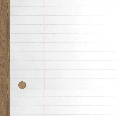
Desk theme by
Nearfr