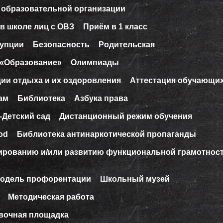
 образовательной организации
в школе лиц с ОВЗ
Приём в 1 класс
рупции
Безопасность
Родительская
 «Образование»
Олимпиады
ции отдыха и их оздоровления
Аттестация обучающи
ам
Библиотека
Азбука права
-Детский сад
Дистанционный режим обучения
od
Библиотека антинаркотической пропаганды
ированию и/или развитию функциональной грамотнос
модель профорентации
Школьный музей
Методическая работа
вочная площадка