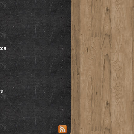
хся
ти