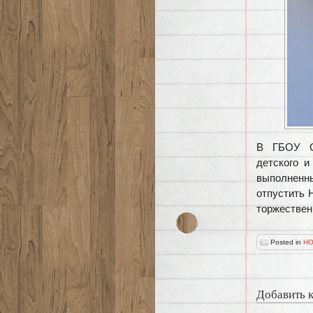
В ГБОУ С
детского и
выполненн
отпустить 
торжествен
Posted in
НО
Добавить 