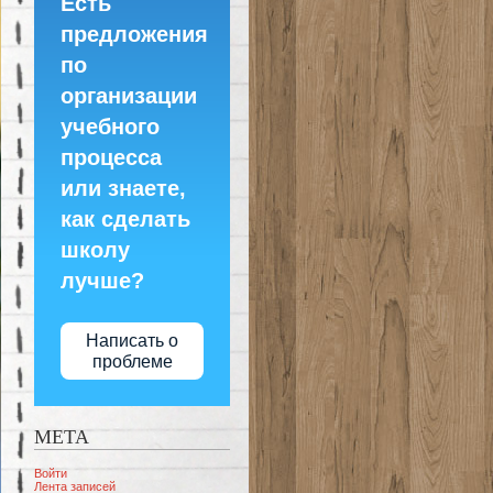
Есть
предложения
по
организации
учебного
процесса
или знаете,
как сделать
школу
лучше?
Написать о
проблеме
МЕТА
Войти
Лента записей