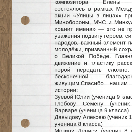
композитора Елены Ма
состоялось в рамках Межд
акции «Улицы в лицах» пр
Минобороны, МЧС и Минкул
хранит имена» — это не пр
уважения подвигу героев, с
народов, важный элемент п
молодёжи, призванный сохр
о Великой Победе. Главн
движение и пластику расск
порой передать сложно
бесконечной благо
живущим.Спасибо нашим 
истории:
Зуевой Юлии (ученица 9 кла
Глебову Семену (ученик
Варваре (ученица 9 класса)
Давыдову Алексею (ученик 1
ученица 8 класса)
Мокину Денису (ученик 8 