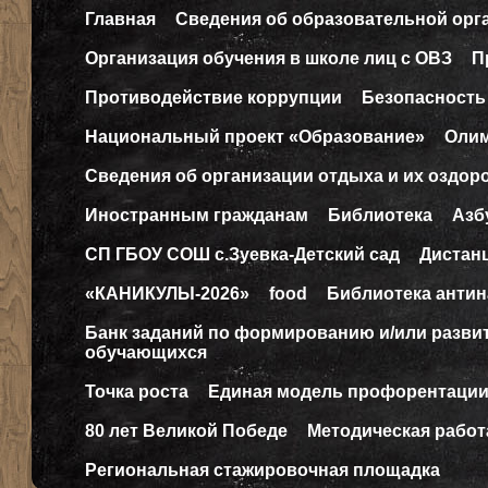
Главная
Сведения об образовательной орг
Организация обучения в школе лиц с ОВЗ
П
Противодействие коррупции
Безопасность
Национальный проект «Образование»
Оли
Сведения об организации отдыха и их оздор
Иностранным гражданам
Библиотека
Азб
СП ГБОУ СОШ с.Зуевка-Детский сад
Дистан
«КАНИКУЛЫ-2026»
food
Библиотека антин
Банк заданий по формированию и/или разв
обучающихся
Точка роста
Единая модель профорентаци
80 лет Великой Победе
Методическая работ
Региональная стажировочная площадка