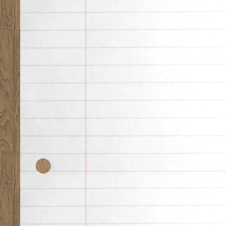
Desk theme by
Nearfr