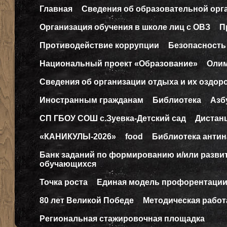
Главная
Сведения об образовательной орг
Организация обучения в школе лиц с ОВЗ
П
Противодействие коррупции
Безопасность
Национальный проект «Образование»
Оли
Сведения об организации отдыха и их оздор
Иностранным гражданам
Библиотека
Азб
СП ГБОУ СОШ с.Зуевка-Детский сад
Дистан
«КАНИКУЛЫ-2026»
food
Библиотека антин
Банк заданий по формированию и/или разв
обучающихся
Точка роста
Единая модель профорентаци
80 лет Великой Победе
Методическая работ
Региональная стажировочная площадка