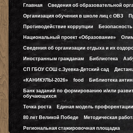
Главная
Сведения об образовательной орг
Организация обучения в школе лиц с ОВЗ
П
Противодействие коррупции
Безопасность
Национальный проект «Образование»
Оли
Сведения об организации отдыха и их оздор
Иностранным гражданам
Библиотека
Азб
СП ГБОУ СОШ с.Зуевка-Детский сад
Дистан
«КАНИКУЛЫ-2026»
food
Библиотека антин
Банк заданий по формированию и/или разв
обучающихся
Точка роста
Единая модель профорентаци
80 лет Великой Победе
Методическая работ
Региональная стажировочная площадка