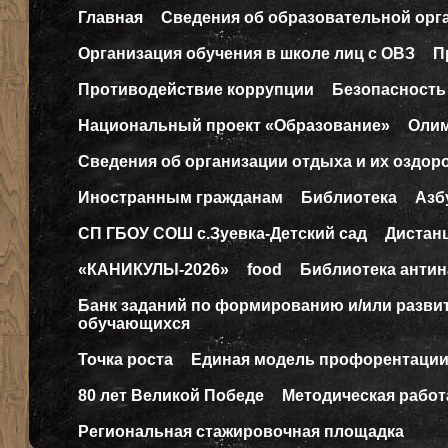
Главная
Сведения об образовательной орг
Организация обучения в школе лиц с ОВЗ
П
Противодействие коррупции
Безопасность
Национальный проект «Образование»
Оли
Сведения об организации отдыха и их оздор
Иностранным гражданам
Библиотека
Азб
СП ГБОУ СОШ с.Зуевка-Детский сад
Дистан
«КАНИКУЛЫ-2026»
food
Библиотека антин
Банк заданий по формированию и/или разв
обучающихся
Точка роста
Единая модель профорентаци
80 лет Великой Победе
Методическая работ
Региональная стажировочная площадка