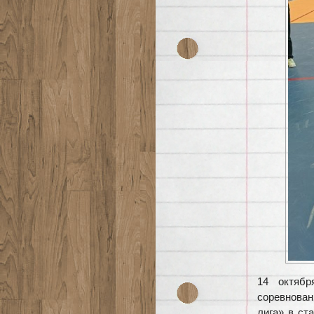
14 октяб
соревнова
лига» в ст