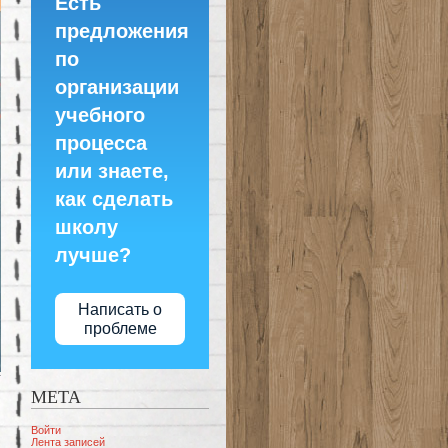
Есть
предложения
по
организации
учебного
процесса
или знаете,
как сделать
школу
лучше?
Написать о
проблеме
МЕТА
Войти
Лента записей