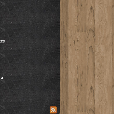
хся
ти