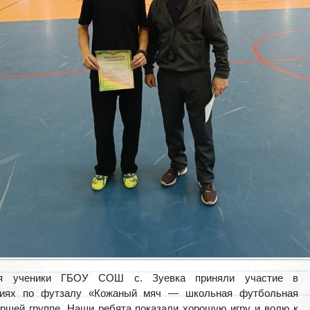
ря ученики ГБОУ СОШ с. Зуевка приняли участие в
ниях по футзалу «Кожаный мяч — школьная футбольная
аршей группе. Наши ребята показали хорошую игру и волю к