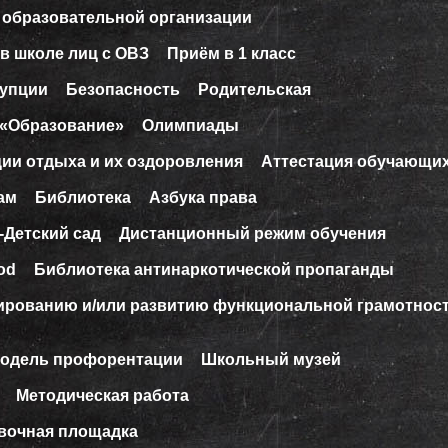
 образовательной организации
в школе лиц с ОВЗ
Приём в 1 класс
рупции
Безопасность
Родительская
 «Образование»
Олимпиады
ции отдыха и их оздоровления
Аттестация обучающи
ам
Библиотека
Азбука права
-Детский сад
Дистанционный режим обучения
od
Библиотека антинаркотической пропаганды
ированию и/или развитию функциональной грамотнос
модель профорентации
Школьный музей
Методическая работа
вочная площадка