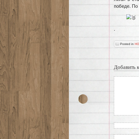
победе. По
.
Posted in
НО
Добавить 