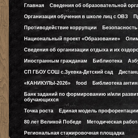
Главная
Сведения об образовательной орг
Организация обучения в школе лиц с ОВЗ
П
Противодействие коррупции
Безопасность
Национальный проект «Образование»
Оли
Сведения об организации отдыха и их оздор
Иностранным гражданам
Библиотека
Азб
СП ГБОУ СОШ с.Зуевка-Детский сад
Дистан
«КАНИКУЛЫ-2026»
food
Библиотека антин
Банк заданий по формированию и/или разв
обучающихся
Точка роста
Единая модель профорентаци
80 лет Великой Победе
Методическая работ
Региональная стажировочная площадка