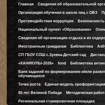
Главная
Сведения об образовательной орг
Организация обучения в школе лиц с ОВЗ
П
Противодействие коррупции
Безопасность
Национальный проект «Образование»
Оли
Сведения об организации отдыха и их оздор
Иностранным гражданам
Библиотека
Азб
СП ГБОУ СОШ с.Зуевка-Детский сад
Дистан
«КАНИКУЛЫ-2026»
food
Библиотека антин
Банк заданий по формированию и/или разв
обучающихся
Точка роста
Единая модель профорентаци
80 лет Великой Победе
Методическая работ
Региональная стажировочная площадка