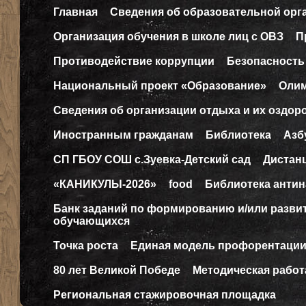
Главная
Сведения об образовательной орг
Организация обучения в школе лиц с ОВЗ
П
Противодействие коррупции
Безопасность
Национальный проект «Образование»
Оли
Сведения об организации отдыха и их оздор
Иностранным гражданам
Библиотека
Азб
СП ГБОУ СОШ с.Зуевка-Детский сад
Дистан
«КАНИКУЛЫ-2026»
food
Библиотека антин
Банк заданий по формированию и/или разв
обучающихся
Точка роста
Единая модель профорентаци
80 лет Великой Победе
Методическая работ
Региональная стажировочная площадка