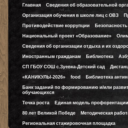
Главная
Сведения об образовательной орг
Организация обучения в школе лиц с ОВЗ
П
Противодействие коррупции
Безопасность
Национальный проект «Образование»
Оли
Сведения об организации отдыха и их оздор
Иностранным гражданам
Библиотека
Азб
СП ГБОУ СОШ с.Зуевка-Детский сад
Дистан
«КАНИКУЛЫ-2026»
food
Библиотека антин
Банк заданий по формированию и/или разв
обучающихся
Точка роста
Единая модель профорентаци
80 лет Великой Победе
Методическая работ
Региональная стажировочная площадка