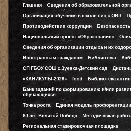
Главная
Сведения об образовательной орг
Организация обучения в школе лиц с ОВЗ
П
Противодействие коррупции
Безопасность
Национальный проект «Образование»
Оли
Сведения об организации отдыха и их оздор
Иностранным гражданам
Библиотека
Азб
СП ГБОУ СОШ с.Зуевка-Детский сад
Дистан
«КАНИКУЛЫ-2026»
food
Библиотека антин
Банк заданий по формированию и/или разв
обучающихся
Точка роста
Единая модель профорентаци
80 лет Великой Победе
Методическая работ
Региональная стажировочная площадка