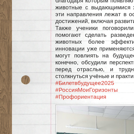
благодаря которым появляю
животные с выдающимися х
эти направления лежат в о
достижений, включая развит
Также ученики поговорили
помогают сделать разведе
животных более эффекти
инновации уже применяются 
могут повлиять на будущее
конечно, обсудили перспек
перед отраслью, и трудн
столкнуться учёные и практи
#Билетвбудущее2025
#РоссияМоиГоризонты
#Профориентация