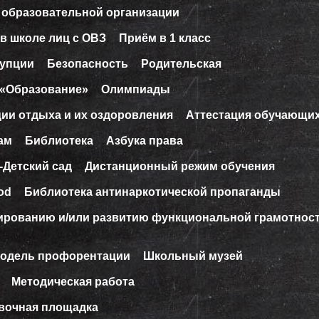
 образовательной организации
в школе лиц с ОВЗ
Приём в 1 класс
рупции
Безопасность
Родительская
 «Образование»
Олимпиады
ции отдыха и их оздоровления
Аттестация обучающи
ам
Библиотека
Азбука права
-Детский сад
Дистанционный режим обучения
od
Библиотека антинаркотической пропаганды
ированию и/или развитию функциональной грамотнос
модель профорентации
Школьный музей
Методическая работа
вочная площадка