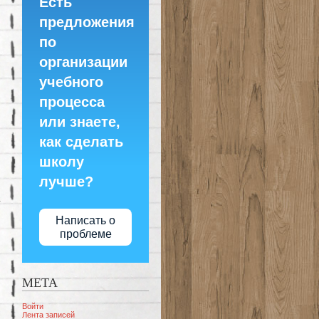
Есть
предложения
по
организации
учебного
процесса
или знаете,
как сделать
школу
лучше?
Написать о
проблеме
МЕТА
Войти
Лента записей