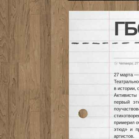
ГБ
Четверг, 27
27 марта —
Театрально
в истории,
Активисты
первый эт
поучаство
стихотвор
примерил о
этюд» и п
артистов.