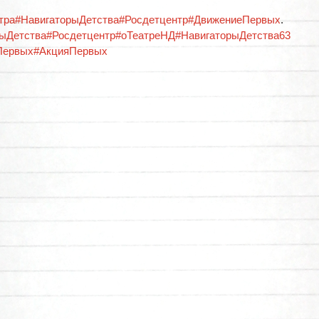
тра
#НавигаторыДетства
#Росдетцентр
#ДвижениеПервых
.
рыДетства
#Росдетцентр
#оТеатреНД
#НавигаторыДетства63
Первых
#АкцияПервых