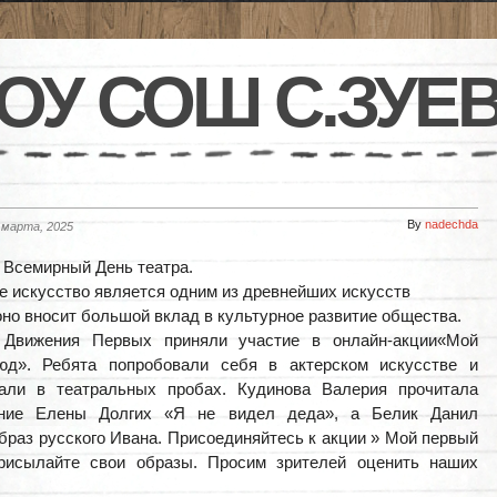
ОУ СОШ С.ЗУЕ
By
nadechda
 марта, 2025
 Всемирный День театра.
е искусство является одним из древнейших искусств
 оно вносит большой вклад в культурное развитие общества.
 Движения Первых приняли участие в онлайн-акции«Мой
юд». Ребята попробовали себя в актерском искусстве и
вали в театральных пробах. Кудинова Валерия прочитала
ение Елены Долгих «Я не видел деда», а Белик Данил
браз русского Ивана. Присоединяйтесь к акции » Мой первый
рисылайте свои образы. Просим зрителей оценить наших