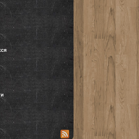
хся
ти