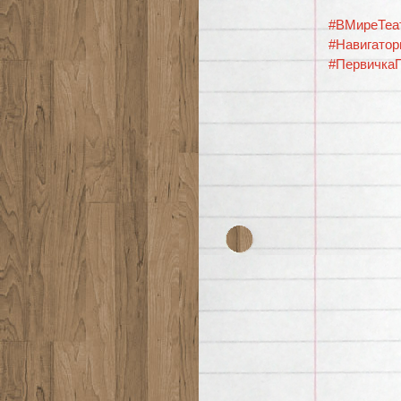
#ВМиреТеа
#Навигато
#Первичка