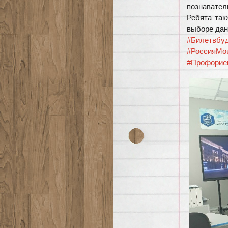
познавател
Ребята так
выборе дан
#Билетвбу
#РоссияМо
#Профорие