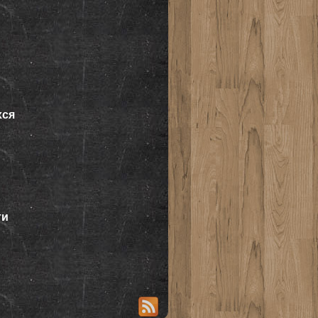
хся
ти