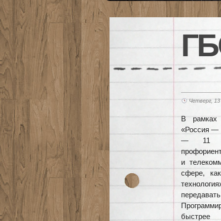
ГБ
Четверг, 13
В рамках 
«Россия — 
— 11 кл
профориент
и телеком
сфере, ка
технология
передавать
Программи
быстрее 