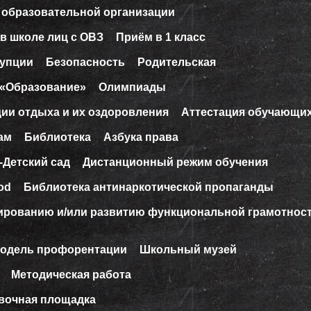
 образовательной организации
в школе лиц с ОВЗ
Приём в 1 класс
рупции
Безопасность
Родительская
 «Образование»
Олимпиады
ции отдыха и их оздоровления
Аттестация обучающи
ам
Библиотека
Азбука права
-Детский сад
Дистанционный режим обучения
od
Библиотека антинаркотической пропаганды
ированию и/или развитию функциональной грамотнос
модель профорентации
Школьный музей
Методическая работа
вочная площадка