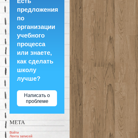
Есть
предложения
по
организации
учебного
процесса
или знаете,
как сделать
школу
лучше?
Написать о
проблеме
МЕТА
Войти
Лента записей