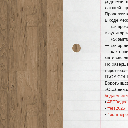
родители 
дающий пр
Продолжите
В ходе мер
— как прох
в аудитори
— как выгл
— как орга
— как прои
материалов
По заверше
директора
ГБОУ СОШ 
Воротынц
«Особеннос
#сдаемвме
•
#ЕГЭсдае
•
#егэ2025
•
#егэдляро