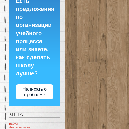
Есть
предложения
по
организации
учебного
процесса
или знаете,
как сделать
школу
лучше?
Написать о
проблеме
МЕТА
Войти
Лента записей