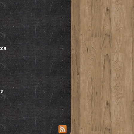
хся
ти