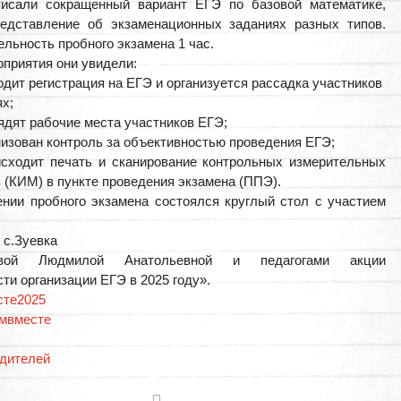
писали сокращенный вариант ЕГЭ по базовой математике,
едставление об экзаменационных заданиях разных типов.
льность пробного экзамена 1 час.
оприятия они увидели:
одит регистрация на ЕГЭ и организуется рассадка участников
ях;
ядят рабочие места участников ЕГЭ;
низован контроль за объективностью проведения ЕГЭ;
сходит печать и сканирование контрольных измерительных
 (КИМ) в пункте проведения экзамена (ППЭ).
нии пробного экзамена состоялся круглый стол с участием
с.Зуевка
евой Людмилой Анатольевной и педагогами акции
ти организации ЕГЭ в 2025 году».
сте2025
мвместе
дителей