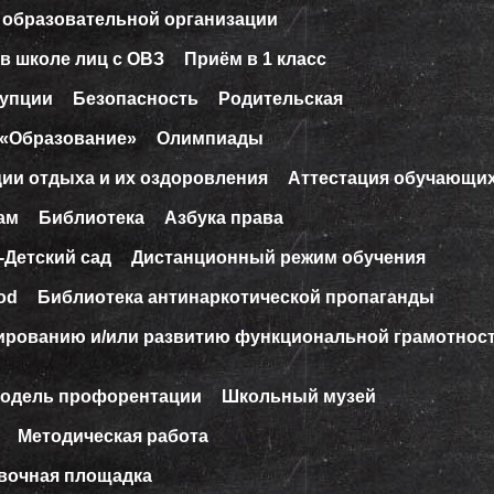
 образовательной организации
в школе лиц с ОВЗ
Приём в 1 класс
рупции
Безопасность
Родительская
 «Образование»
Олимпиады
ции отдыха и их оздоровления
Аттестация обучающи
ам
Библиотека
Азбука права
-Детский сад
Дистанционный режим обучения
od
Библиотека антинаркотической пропаганды
ированию и/или развитию функциональной грамотнос
модель профорентации
Школьный музей
Методическая работа
вочная площадка