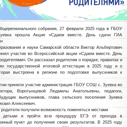
бщерегионального собрания, 27 февраля 2025 года в ГБОУ
уевка прошла Акция «Сдаем вместе. День сдачи ГИА
и»
разования и науки Самарской области Виктор Альбертович
инял участие во Всероссийской акции «Сдаем вместе. День
родителями». Он рассказал родителям о порядке, правилах и
ях государственной итоговой аттестации в 2025 году и о
оторая выстроена в регионе по подготовке выпускников к
тии приняли участие администрация ГБОУ СОШ с. Зуевка во
ектора, Воротынцевой Людмилы Анатольевны, педагоги,
будущих выпускников, глава сельского поселения Зуевка
хаил Алексеевич.
ь родители получили возможность поменяться местами
и детьми и пройти всю процедуру ЕГЭ от прохода в
онный пункт до получения своих результатов. В 2025 году