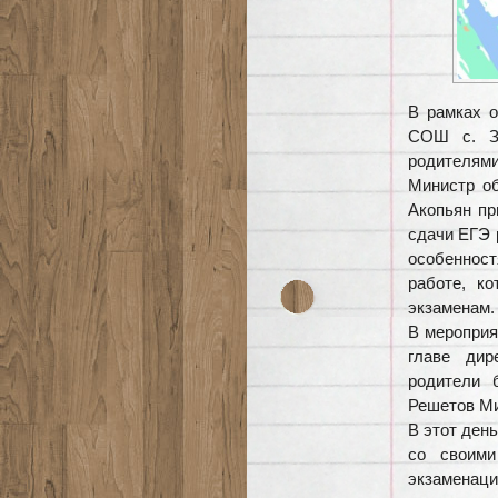
В рамках о
СОШ с. З
родителям
Министр об
Акопьян пр
сдачи ЕГЭ 
особенност
работе, к
экзаменам.
В мероприя
главе дир
родители 
Решетов Ми
В этот ден
со своим
экзаменаци