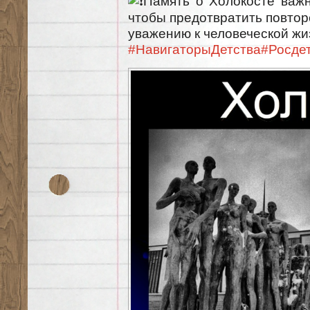
Память о Холокосте важн
чтобы предотвратить повтор
уважению к человеческой жи
#НавигаторыДетства
#Росде