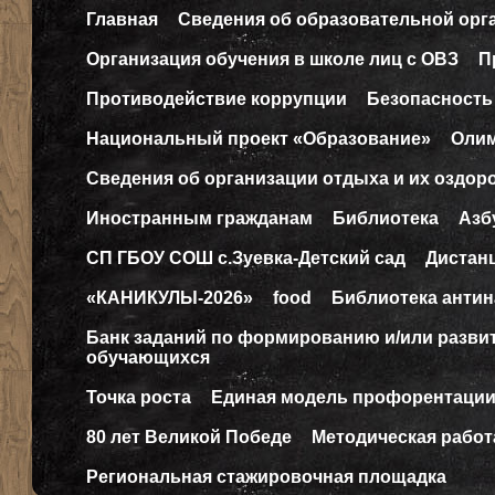
Главная
Сведения об образовательной орг
Организация обучения в школе лиц с ОВЗ
П
Противодействие коррупции
Безопасность
Национальный проект «Образование»
Оли
Сведения об организации отдыха и их оздор
Иностранным гражданам
Библиотека
Азб
СП ГБОУ СОШ с.Зуевка-Детский сад
Дистан
«КАНИКУЛЫ-2026»
food
Библиотека антин
Банк заданий по формированию и/или разв
обучающихся
Точка роста
Единая модель профорентаци
80 лет Великой Победе
Методическая работ
Региональная стажировочная площадка