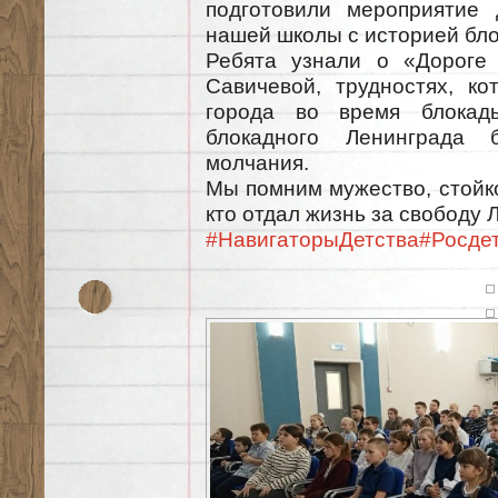
подготовили мероприятие 
нашей школы с историей бло
Ребята узнали о «Дороге
Савичевой, трудностях, к
города во время блокад
блокадного Ленинграда 
молчания.
Мы помним мужество, стойко
кто отдал жизнь за свободу 
#НавигаторыДетства
#Росде