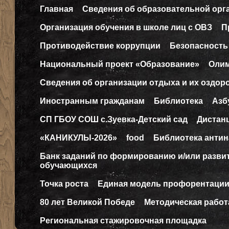
Главная
Сведения об образовательной орг
Организация обучения в школе лиц с ОВЗ
П
Противодействие коррупции
Безопасность
Национальный проект «Образование»
Оли
Сведения об организации отдыха и их оздор
Иностранным гражданам
Библиотека
Азб
СП ГБОУ СОШ с.Зуевка-Детский сад
Дистан
«КАНИКУЛЫ-2026»
food
Библиотека антин
Банк заданий по формированию и/или разв
обучающихся
Точка роста
Единая модель профорентаци
80 лет Великой Победе
Методическая работ
Региональная стажировочная площадка