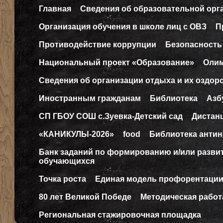
Главная
Сведения об образовательной орг
Организация обучения в школе лиц с ОВЗ
П
Противодействие коррупции
Безопасность
Национальный проект «Образование»
Оли
Сведения об организации отдыха и их оздор
Иностранным гражданам
Библиотека
Азб
СП ГБОУ СОШ с.Зуевка-Детский сад
Дистан
«КАНИКУЛЫ-2026»
food
Библиотека антин
Банк заданий по формированию и/или разв
обучающихся
Точка роста
Единая модель профорентаци
80 лет Великой Победе
Методическая работ
Региональная стажировочная площадка