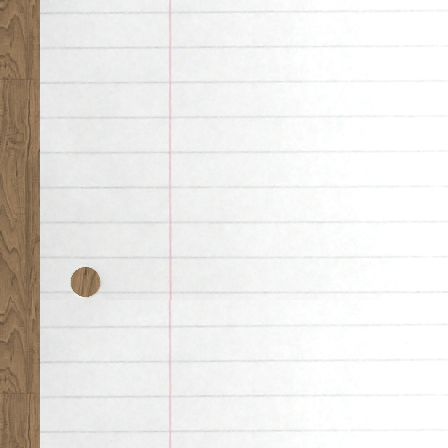
Desk theme by
Nearfr