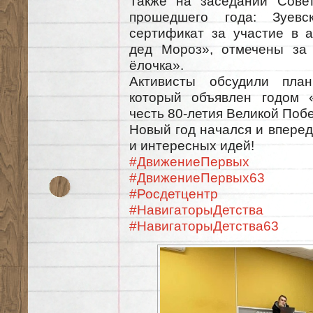
Также на заседании Сове
прошедшего года: Зуевс
сертификат за участие в а
дед Мороз», отмечены за 
ёлочка».
Активисты обсудили пла
который объявлен годом 
честь 80-летия Великой Поб
Новый год начался и вперед
и интересных идей!
#ДвижениеПервых
#ДвижениеПервых63
#Росдетцентр
#НавигаторыДетства
#НавигаторыДетства63