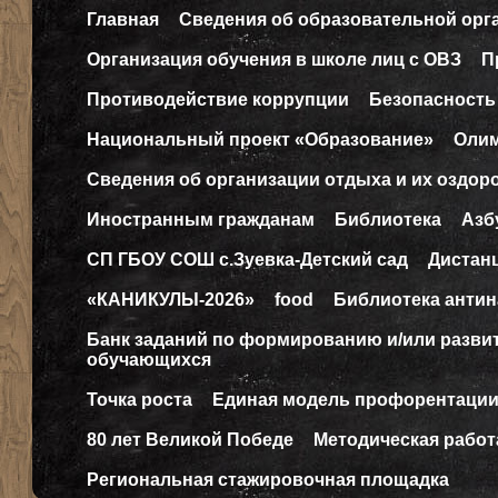
Главная
Сведения об образовательной орг
Организация обучения в школе лиц с ОВЗ
П
Противодействие коррупции
Безопасность
Национальный проект «Образование»
Оли
Сведения об организации отдыха и их оздор
Иностранным гражданам
Библиотека
Азб
СП ГБОУ СОШ с.Зуевка-Детский сад
Дистан
«КАНИКУЛЫ-2026»
food
Библиотека антин
Банк заданий по формированию и/или разв
обучающихся
Точка роста
Единая модель профорентаци
80 лет Великой Победе
Методическая работ
Региональная стажировочная площадка