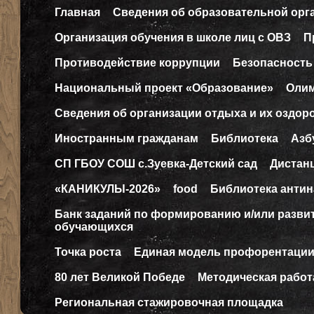
Главная
Сведения об образовательной орг
Организация обучения в школе лиц с ОВЗ
П
Противодействие коррупции
Безопасность
Национальный проект «Образование»
Оли
Сведения об организации отдыха и их оздор
Иностранным гражданам
Библиотека
Азб
СП ГБОУ СОШ с.Зуевка-Детский сад
Дистан
«КАНИКУЛЫ-2026»
food
Библиотека антин
Банк заданий по формированию и/или разв
обучающихся
Точка роста
Единая модель профорентаци
80 лет Великой Победе
Методическая работ
Региональная стажировочная площадка