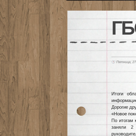
ГБ
Пятница, 27
Итоги обл
информаци
Дорогие др
«Новое пок
По итогам 
заняли 2
руководите