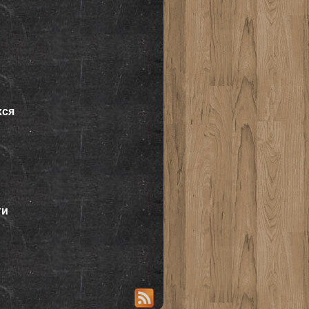
хся
ти