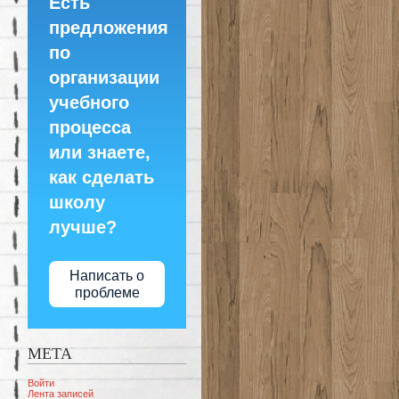
Есть
предложения
по
организации
учебного
процесса
или знаете,
как сделать
школу
лучше?
Написать о
проблеме
МЕТА
Войти
Лента записей