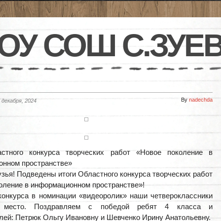
ОУ СОШ С.ЗУЕ
By
nadechda
 декабря, 2024
астного конкурса творческих работ «Новое поколение в
онном пространстве»
узья! Подведены итоги Областного конкурса творческих работ
оление в информационном пространстве»!
конкурса в номинации «видеоролик» наши четвероклассники
 место. Поздравляем с победой ребят 4 класса и
лей: Петрюк Ольгу Ивановну и Шевченко Ирину Анатольевну.