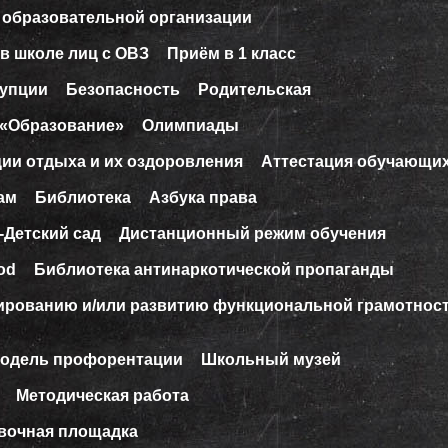
 образовательной организации
в школе лиц с ОВЗ
Приём в 1 класс
рупции
Безопасность
Родительская
 «Образование»
Олимпиады
ции отдыха и их оздоровления
Аттестация обучающи
ам
Библиотека
Азбука права
-Детский сад
Дистанционный режим обучения
od
Библиотека антинаркотической пропаганды
ированию и/или развитию функциональной грамотнос
модель профорентации
Школьный музей
Методическая работа
вочная площадка