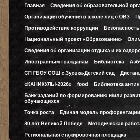
Главная
Сведения об образовательной орг
Организация обучения в школе лиц с ОВЗ
П
Противодействие коррупции
Безопасность
Национальный проект «Образование»
Оли
Сведения об организации отдыха и их оздор
Иностранным гражданам
Библиотека
Азб
СП ГБОУ СОШ с.Зуевка-Детский сад
Дистан
«КАНИКУЛЫ-2026»
food
Библиотека антин
Банк заданий по формированию и/или разв
обучающихся
Точка роста
Единая модель профорентаци
80 лет Великой Победе
Методическая работ
Региональная стажировочная площадка