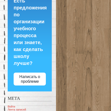
Есть
предложения
по
организации
учебного
процесса
или знаете,
как сделать
школу
лучше?
Написать о
проблеме
МЕТА
Войти
Лента записей