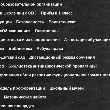
 образовательной организации
в школе лиц с ОВЗ
Приём в 1 класс
рупции
Безопасность
Родительская
 «Образование»
Олимпиады
ции отдыха и их оздоровления
Аттестация обучающи
ам
Библиотека
Азбука права
-Детский сад
Дистанционный режим обучения
od
Библиотека антинаркотической пропаганды
ированию и/или развитию функциональной грамотнос
модель профорентации
Школьный музей
Методическая работа
вочная площадка