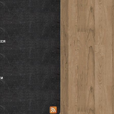
хся
ти