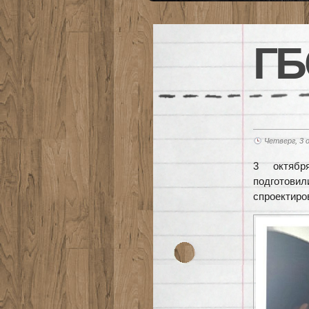
ГБ
Четверг, 3 
3 октября
подготови
спроектиро