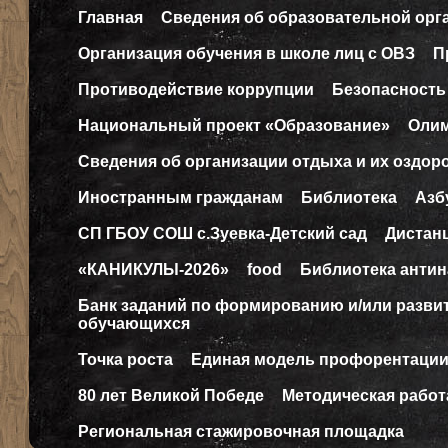
Главная
Сведения об образовательной орг
Организация обучения в школе лиц с ОВЗ
П
Противодействие коррупции
Безопасность
Национальный проект «Образование»
Оли
Сведения об организации отдыха и их оздор
Иностранным гражданам
Библиотека
Азб
СП ГБОУ СОШ с.Зуевка-Детский сад
Дистан
«КАНИКУЛЫ-2026»
food
Библиотека антин
Банк заданий по формированию и/или разв
обучающихся
Точка роста
Единая модель профорентаци
80 лет Великой Победе
Методическая работ
Региональная стажировочная площадка