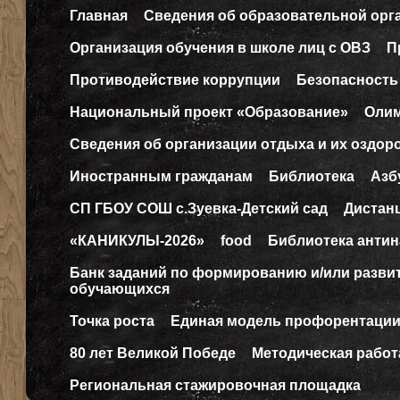
Главная
Сведения об образовательной орг
Организация обучения в школе лиц с ОВЗ
П
Противодействие коррупции
Безопасность
Национальный проект «Образование»
Оли
Сведения об организации отдыха и их оздор
Иностранным гражданам
Библиотека
Азб
СП ГБОУ СОШ с.Зуевка-Детский сад
Дистан
«КАНИКУЛЫ-2026»
food
Библиотека антин
Банк заданий по формированию и/или разв
обучающихся
Точка роста
Единая модель профорентаци
80 лет Великой Победе
Методическая работ
Региональная стажировочная площадка