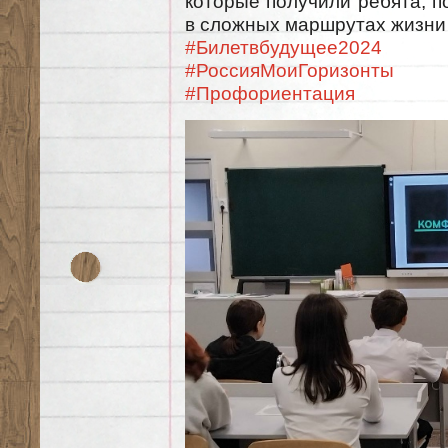
которые получили ребята, п
в сложных маршрутах жизни 
#Билетвбудущее2024
#РоссияМоиГоризонты
#Профориентация