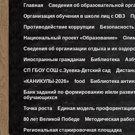
Главная
Сведения об образовательной орг
Организация обучения в школе лиц с ОВЗ
П
Противодействие коррупции
Безопасность
Национальный проект «Образование»
Оли
Сведения об организации отдыха и их оздор
Иностранным гражданам
Библиотека
Азб
СП ГБОУ СОШ с.Зуевка-Детский сад
Дистан
«КАНИКУЛЫ-2026»
food
Библиотека антин
Банк заданий по формированию и/или разв
обучающихся
Точка роста
Единая модель профорентаци
80 лет Великой Победе
Методическая работ
Региональная стажировочная площадка