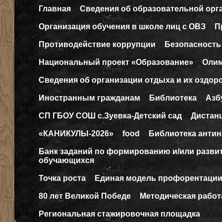
Главная
Сведения об образовательной орг
Организация обучения в школе лиц с ОВЗ
П
Противодействие коррупции
Безопасность
Национальный проект «Образование»
Оли
Сведения об организации отдыха и их оздор
Иностранным гражданам
Библиотека
Азб
СП ГБОУ СОШ с.Зуевка-Детский сад
Дистан
«КАНИКУЛЫ-2026»
food
Библиотека антин
Банк заданий по формированию и/или разв
обучающихся
Точка роста
Единая модель профорентаци
80 лет Великой Победе
Методическая работ
Региональная стажировочная площадка