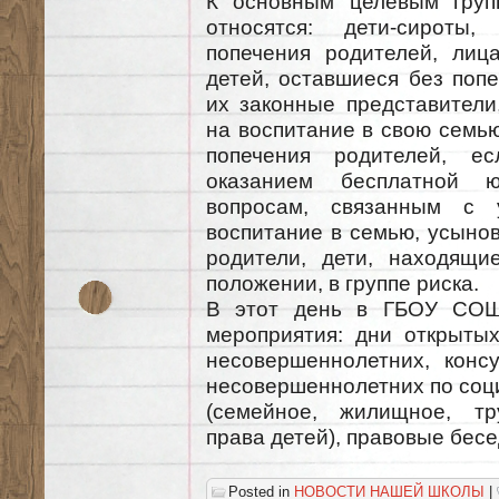
К основным целевым груп
относятся: дети-сироты
попечения родителей, лиц
детей, оставшиеся без попе
их законные представители
на воспитание в свою семью
попечения родителей, е
оказанием бесплатной 
вопросам, связанным с 
воспитание в семью, усынов
родители, дети, находящи
положении, в группе риска.
В этот день в ГБОУ СОШ 
мероприятия: дни открыты
несовершеннолетних, конс
несовершеннолетних по соц
(семейное, жилищное, тру
права детей), правовые бесе
Posted in
НОВОСТИ НАШЕЙ ШКОЛЫ
|