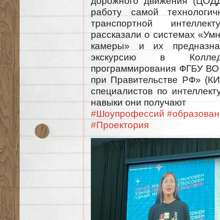
дорожного движения (ЦОДД
работу самой технологи
транспортной интеллек
рассказали о системах «Ум
камеры» и их предназна
экскурсию в Колл
программирования ФГБУ ВО
при Правительстве РФ» (КИП
специалистов по интеллект
навыки они получают
#Шоупрофессий
#образован
#Проектория