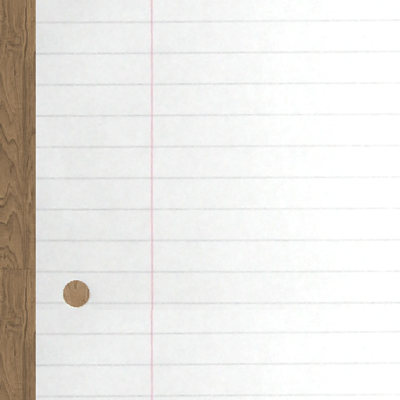
Desk theme by
Nearfr