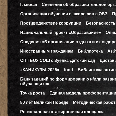
Главная
Сведения об образовательной орг
Организация обучения в школе лиц с ОВЗ
П
Противодействие коррупции
Безопасность
Национальный проект «Образование»
Оли
Сведения об организации отдыха и их оздор
Иностранным гражданам
Библиотека
Азб
СП ГБОУ СОШ с.Зуевка-Детский сад
Дистан
«КАНИКУЛЫ-2026»
food
Библиотека антин
Банк заданий по формированию и/или разв
обучающихся
Точка роста
Единая модель профорентаци
80 лет Великой Победе
Методическая работ
Региональная стажировочная площадка