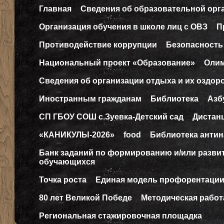
Главная
Сведения об образовательной орг
Организация обучения в школе лиц с ОВЗ
П
Противодействие коррупции
Безопасность
Национальный проект «Образование»
Оли
Сведения об организации отдыха и их оздор
Иностранным гражданам
Библиотека
Азб
СП ГБОУ СОШ с.Зуевка-Детский сад
Дистан
«КАНИКУЛЫ-2026»
food
Библиотека антин
Банк заданий по формированию и/или разв
обучающихся
Точка роста
Единая модель профорентаци
80 лет Великой Победе
Методическая работ
Региональная стажировочная площадка