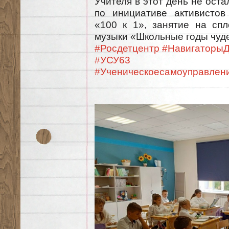
Учителя в этот день не оста
по инициативе активистов
«100 к 1», занятие на спл
музыки «Школьные годы чуд
#Росдетцентр
#НавигаторыД
#УСУ63
#Ученическоесамоуправлен