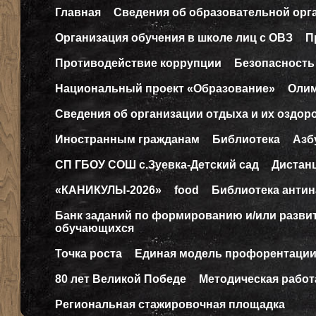
Главная
Сведения об образовательной орг
Организация обучения в школе лиц с ОВЗ
П
Противодействие коррупции
Безопасность
Национальный проект «Образование»
Оли
Сведения об организации отдыха и их оздор
Иностранным гражданам
Библиотека
Азб
СП ГБОУ СОШ с.Зуевка-Детский сад
Дистан
«КАНИКУЛЫ-2026»
food
Библиотека антин
Банк заданий по формированию и/или разв
обучающихся
Точка роста
Единая модель профорентаци
80 лет Великой Победе
Методическая работ
Региональная стажировочная площадка