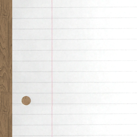
Desk theme by
Nearfr