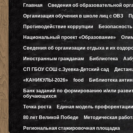
Главная
Сведения об образовательной орг
Организация обучения в школе лиц с ОВЗ
П
Противодействие коррупции
Безопасность
Национальный проект «Образование»
Оли
Сведения об организации отдыха и их оздор
Иностранным гражданам
Библиотека
Азб
СП ГБОУ СОШ с.Зуевка-Детский сад
Дистан
«КАНИКУЛЫ-2026»
food
Библиотека антин
Банк заданий по формированию и/или разв
обучающихся
Точка роста
Единая модель профорентаци
80 лет Великой Победе
Методическая работ
Региональная стажировочная площадка