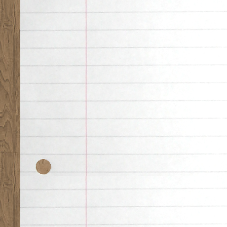
Desk theme by
Nearfr