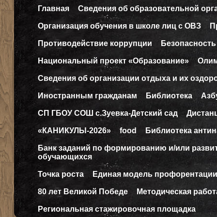
Главная
Сведения об образовательной орг
Организация обучения в школе лиц с ОВЗ
П
Противодействие коррупции
Безопасность
Национальный проект «Образование»
Оли
Сведения об организации отдыха и их оздор
Иностранным гражданам
Библиотека
Азб
СП ГБОУ СОШ с.Зуевка-Детский сад
Дистан
«КАНИКУЛЫ-2026»
food
Библиотека антин
Банк заданий по формированию и/или разв
обучающихся
Точка роста
Единая модель профорентаци
80 лет Великой Победе
Методическая работ
Региональная стажировочная площадка