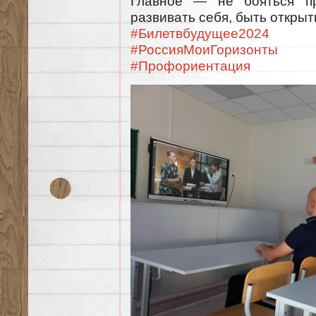
Главное — не бояться про
развивать себя, быть откры
#Билетвбудущее2024
#РоссияМоиГоризонты
#Профориентация