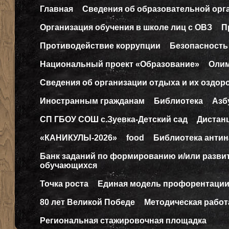
Главная
Сведения об образовательной орг
Организация обучения в школе лиц с ОВЗ
П
Противодействие коррупции
Безопасность
Национальный проект «Образование»
Оли
Сведения об организации отдыха и их оздор
Иностранным гражданам
Библиотека
Азб
СП ГБОУ СОШ с.Зуевка-Детский сад
Дистан
«КАНИКУЛЫ-2026»
food
Библиотека антин
Банк заданий по формированию и/или разв
обучающихся
Точка роста
Единая модель профорентаци
80 лет Великой Победе
Методическая работ
Региональная стажировочная площадка