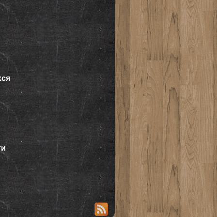
хся
ти