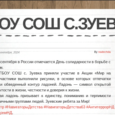
ОУ СОШ С.ЗУЕ
By
nadechda
сентября, 2024
 сентября в России отмечается День солидарности в борьбе с
м.
ГБОУ СОШ с. Зуевка приняли участие в Акции «Мир на
частники выполнили рисунки, в основе которых отпечатки
ли обведенный контур ладоней. Ладонь — символ открытой
тости в жизни, честности и доверия к жизни.
ая ладонь призывает к единству, пониманию и терпимости
ичными группами людей. Зуевские ребята за Мир!
тр
#НавигаторыДетства
#НавигаторыДетства63
#АнтитеррорНД
дониНД
.