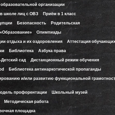
 образовательной организации
в школе лиц с ОВЗ
Приём в 1 класс
рупции
Безопасность
Родительская
 «Образование»
Олимпиады
ции отдыха и их оздоровления
Аттестация обучающи
ам
Библиотека
Азбука права
-Детский сад
Дистанционный режим обучения
od
Библиотека антинаркотической пропаганды
ированию и/или развитию функциональной грамотнос
модель профорентации
Школьный музей
Методическая работа
вочная площадка