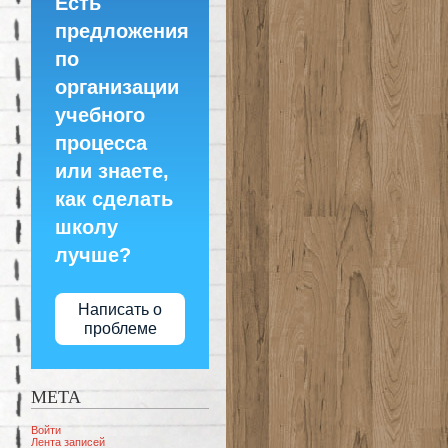
Есть
предложения
по
организации
учебного
процесса
или знаете,
как сделать
школу
лучше?
Написать о
проблеме
МЕТА
Войти
Лента записей