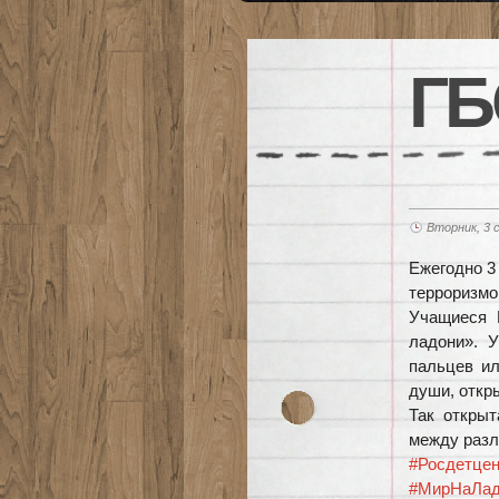
ГБ
Вторник, 3 
Ежегодно 3
терроризмо
Учащиеся 
ладони». У
пальцев и
души, откры
Так открыт
между разл
#Росдетцен
#МирНаЛа