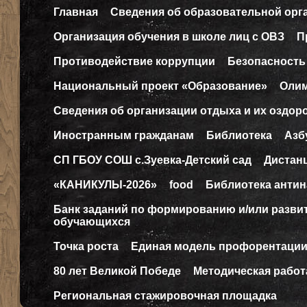
Главная
Сведения об образовательной орг
Организация обучения в школе лиц с ОВЗ
П
Противодействие коррупции
Безопасность
Национальный проект «Образование»
Оли
Сведения об организации отдыха и их оздор
Иностранным гражданам
Библиотека
Азб
СП ГБОУ СОШ с.Зуевка-Детский сад
Дистан
«КАНИКУЛЫ-2026»
food
Библиотека антин
Банк заданий по формированию и/или разв
обучающихся
Точка роста
Единая модель профорентаци
80 лет Великой Победе
Методическая работ
Региональная стажировочная площадка