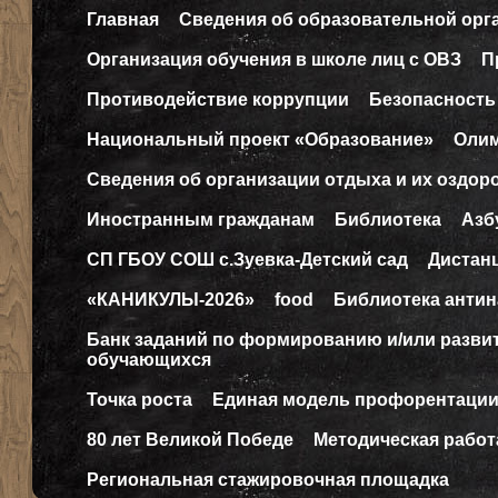
Главная
Сведения об образовательной орг
Организация обучения в школе лиц с ОВЗ
П
Противодействие коррупции
Безопасность
Национальный проект «Образование»
Оли
Сведения об организации отдыха и их оздор
Иностранным гражданам
Библиотека
Азб
СП ГБОУ СОШ с.Зуевка-Детский сад
Дистан
«КАНИКУЛЫ-2026»
food
Библиотека антин
Банк заданий по формированию и/или разв
обучающихся
Точка роста
Единая модель профорентаци
80 лет Великой Победе
Методическая работ
Региональная стажировочная площадка