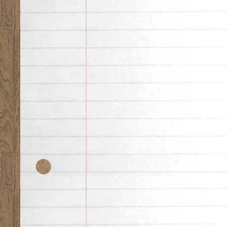
Desk theme by
Nearfr