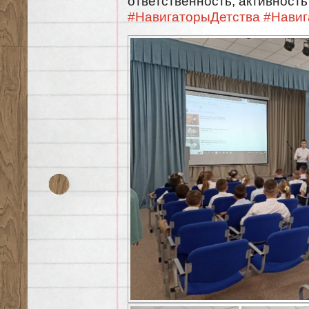
ответственность, активност
#НавигаторыДетства
#Навиг