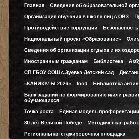
Главная
Сведения об образовательной орг
Организация обучения в школе лиц с ОВЗ
П
Противодействие коррупции
Безопасность
Национальный проект «Образование»
Оли
Сведения об организации отдыха и их оздор
Иностранным гражданам
Библиотека
Азб
СП ГБОУ СОШ с.Зуевка-Детский сад
Дистан
«КАНИКУЛЫ-2026»
food
Библиотека антин
Банк заданий по формированию и/или разв
обучающихся
Точка роста
Единая модель профорентаци
80 лет Великой Победе
Методическая работ
Региональная стажировочная площадка