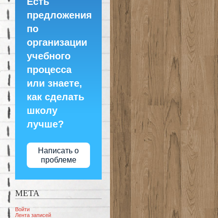
Есть
предложения
по
организации
учебного
процесса
или знаете,
как сделать
школу
лучше?
Написать о
проблеме
МЕТА
Войти
Лента записей