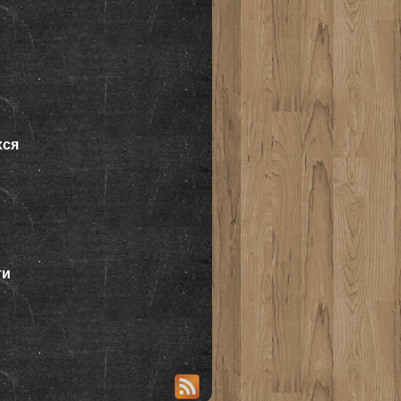
хся
ти