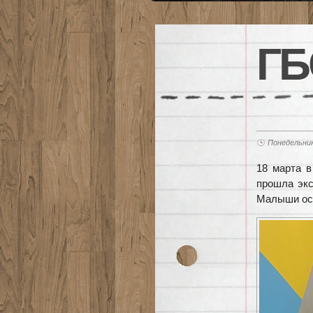
ГБ
Понедельник
18 марта 
прошла экс
Малыши осм