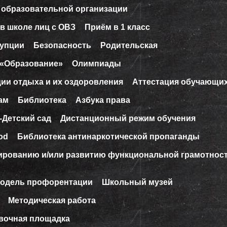
 образовательной организации
в школе лиц с ОВЗ
Приём в 1 класс
рупции
Безопасность
Родительская
 «Образование»
Олимпиады
ции отдыха и их оздоровления
Аттестация обучающи
ам
Библиотека
Азбука права
-Детский сад
Дистанционный режим обучения
od
Библиотека антинаркотической пропаганды
ированию и/или развитию функциональной грамотнос
модель профорентации
Школьный музей
Методическая работа
вочная площадка