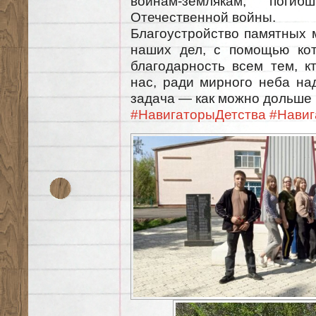
воинам-землякам, пог
Отечественной войны.
Благоустройство памятных 
наших дел, с помощью ко
благодарность всем тем, к
нас, ради мирного неба на
задача — как можно дольше 
#НавигаторыДетства
#Навиг