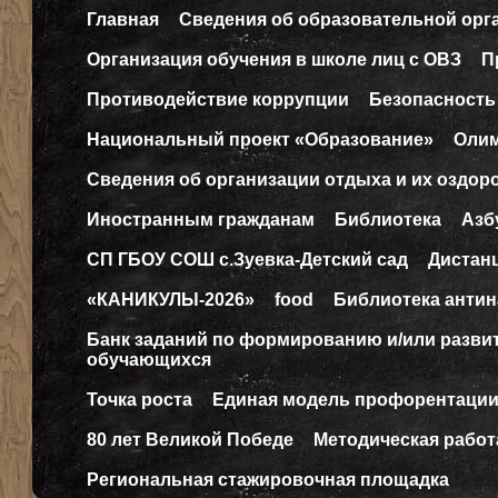
Главная
Сведения об образовательной орг
Организация обучения в школе лиц с ОВЗ
П
Противодействие коррупции
Безопасность
Национальный проект «Образование»
Оли
Сведения об организации отдыха и их оздор
Иностранным гражданам
Библиотека
Азб
СП ГБОУ СОШ с.Зуевка-Детский сад
Дистан
«КАНИКУЛЫ-2026»
food
Библиотека антин
Банк заданий по формированию и/или разв
обучающихся
Точка роста
Единая модель профорентаци
80 лет Великой Победе
Методическая работ
Региональная стажировочная площадка