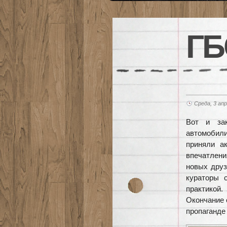
ГБ
Среда, 3 апр
Вот и за
автомобил
приняли а
впечатлени
новых друз
кураторы 
практикой.
Окончание 
пропаганде