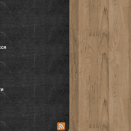
хся
ти