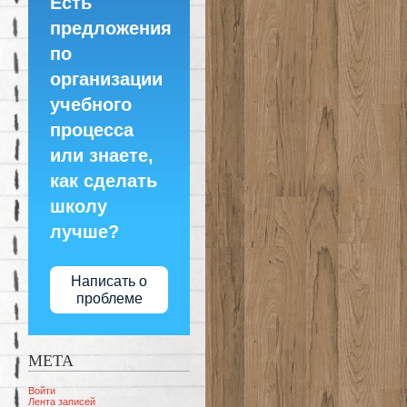
Есть
предложения
по
организации
учебного
процесса
или знаете,
как сделать
школу
лучше?
Написать о
проблеме
МЕТА
Войти
Лента записей