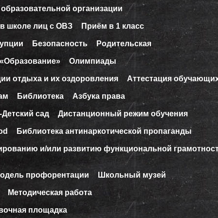
 образовательной организации
в школе лиц с ОВЗ
Приём в 1 класс
рупции
Безопасность
Родительская
 «Образование»
Олимпиады
ции отдыха и их оздоровления
Аттестация обучающи
ам
Библиотека
Азбука права
-Детский сад
Дистанционный режим обучения
od
Библиотека антинаркотической пропаганды
ированию и/или развитию функциональной грамотнос
модель профорентации
Школьный музей
Методическая работа
вочная площадка